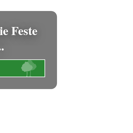
ie Feste
..